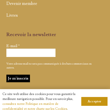
Devenir membre
Livres
Recevoir la newsletter
E-mail
*
Votre adresse mail ne sera pas communiquée à des buts commerciaux ou
autres.
Ce site web utilise des cookies pour vous garantir la
meilleure navigation possible. Pour en savoir plus,
Accepter
consultez notre Politique en matière de
confidentialité et notre charte sur les Cookies
.
© Tous droits réservés